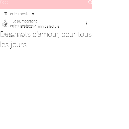
Post
Tous les posts
La plumographe
Tous les posts
11 mars 2021
1 min de lecture
Des mots d'amour, pour tous
Inspiration
les jours