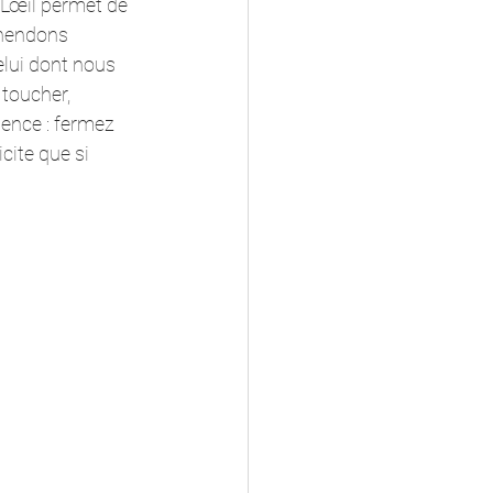
 L’œil permet de 
éhendons 
elui dont nous 
toucher, 
ience : fermez 
cite que si 