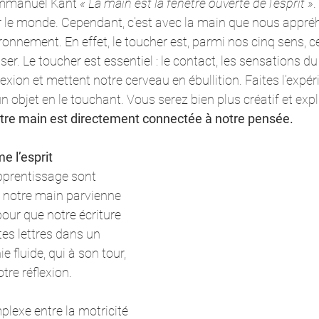
Emmanuel Kant 
« La main est la fenêtre ouverte de l’esprit »
.
er le monde. Cependant, c’est avec la main que nous appr
ronnement. En effet, le toucher est, parmi nos cinq sens, c
r. Le toucher est essentiel : le contact, les sensations du 
xion et mettent notre cerveau en ébullition. Faites l’expér
un objet en le touchant. Vous serez bien plus créatif et expli
tre main est directement connectée à notre pensée.
me l’esprit
pprentissage sont 
 notre main parvienne 
pour que notre écriture 
es lettres dans un 
fluide, qui à son tour, 
tre réflexion. 
plexe entre la motricité 