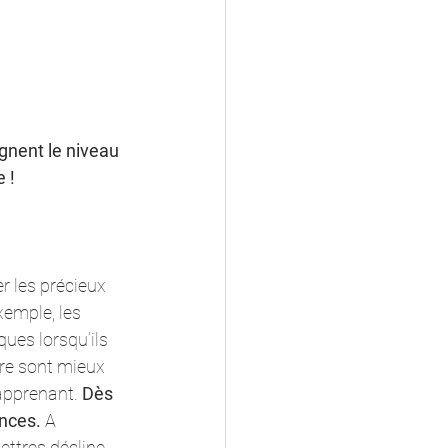
gnent le niveau 
 !
r les précieux 
emple, les 
ues lorsqu‘ils 
re sont mieux 
’apprenant. 
Dès 
nces. 
A 
lettres décline.