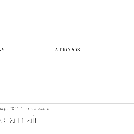
NS
A PROPOS
 sept. 2021
4 min de lecture
c la main