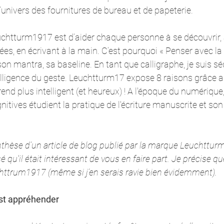
’univers des fournitures de bureau et de papeterie. 
uchtturm1917 est d’aider chaque personne à se découvrir, 
ées, en écrivant à la main. C’est pourquoi « Penser avec la
on mantra, sa baseline. En tant que calligraphe, je suis séd
intelligence du geste. Leuchtturm17 expose 8 raisons grâce 
rend plus intelligent (et heureux) ! A l'époque du numérique
itives étudient la pratique de l'écriture manuscrite et so
ynthèse d’un article de blog publié par la marque Leuchttu
sé qu'il était intéressant de vous en faire part. Je précise qu
httrum1917 (même si j’en serais ravie bien évidemment).
’est appréhender 