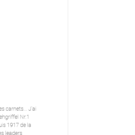
s carnets... J’ai 
ehgriffel Nr.1 
is 1917 de la 
es leaders 