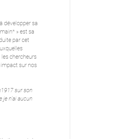
à développer sa 
 main* » est sa 
uite par cet 
auxquelles 
, les chercheurs 
n impact sur nos 
rm1917 sur son 
e je n’ai aucun 