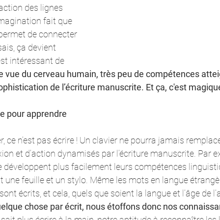
action des lignes 
magination fait que 
 permet de connecter 
ais, ça devient 
est intéressant de 
de vue du cerveau humain, très peu de compétences attei
ophistication de l’écriture manuscrite. Et ça, c'est magique
re pour apprendre
r, ce n’est pas écrire ! Un clavier ne pourra jamais remplace
on et d’action dynamisés par l’écriture manuscrite. Par ex
 développent plus facilement leurs compétences linguistiq
 une feuille et un stylo. Même les mots en langue étrangè
ont écrits, et cela, quels que soient la langue et l’âge de l
lque chose par écrit, nous étoffons donc nos connaissa
 sait plus écrire à la main, notre aptitude à reconnaître les 