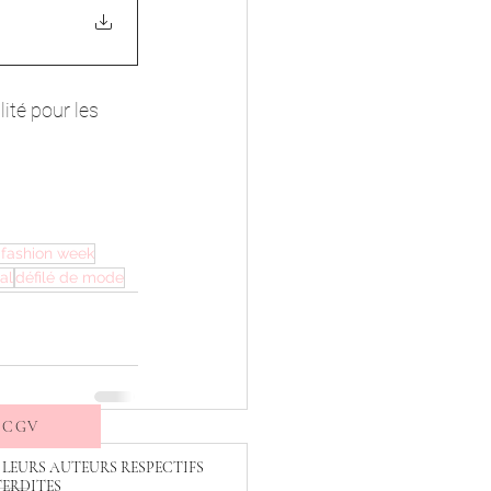
lité pour les 
 fashion week
al
défilé de mode
CGV
 LEURS AUTEURS RESPECTIFS
TERDITES