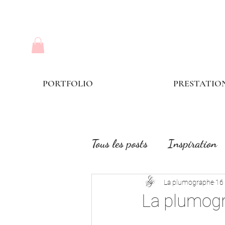
PORTFOLIO
PRESTATIO
Tous les posts
Inspiration
La plumographe
16
La plumog