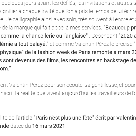
quelques jours avant les défilés, les invitations et autres
signifier à chaque invité que l’on a pris le temps de lui écrir
 Je calligraphie ainsi avec soin, très souvent à l’encre et 
e de la marque qui fait appel à mes services. 
"Beaucoup pri
comme la chancellerie ou l'anglaise"
 . Cependant 
"2020 a
émie a tout balayé."
 et comme Valentin Pérez le précise 
"
physique" de la fashion week de Paris remonte à mars 2020
és sont devenus des films, les rencontres en backstage de
oom."
nt Valentin Pérez pour son écoute, sa gentillesse, et pour 
anscrit la réalité que vivent aujourd'hui les travailleurs de 
lité de 
l'article "Paris n'est plus une fête" écrit par Valenti
nde
 datée du 
16 mars 2021
 : 