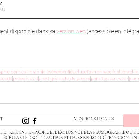
de
.
 806KB
ment disponible dans sa 
version web
 (accessible en intégra
aphie paris
calligraphie événementielle
luxe
fashion week
calligraphie
 monde
presse
covid
prestige
article de presse
paris fashion week
journ
MENTIONS LEGALES
T
NT ET RESTENT LA PROPRIÉTÉ EXCLUSIVE DE LA PLUMOGRAPHE OU DE
OTÉGÉS PAR LE DROIT D’AUTEUR ET LEURS REPRODUCTIONS SONT IN