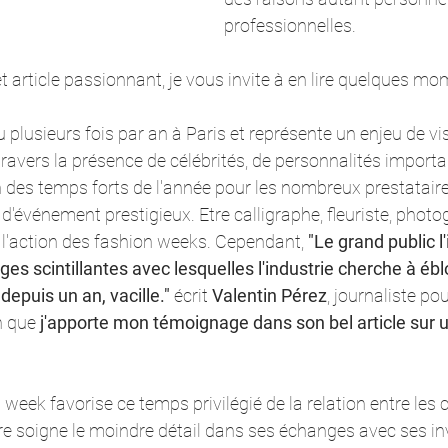
professionnelles.
t article passionnant, je vous invite à en lire quelques mom
 plusieurs fois par an à Paris et représente un enjeu de visi
avers la présence de célébrités, de personnalités importan
n des temps forts de l'année pour les nombreux prestataires
d'événement prestigieux. Etre calligraphe, fleuriste, photog
e l'action des fashion weeks. Cependant, 
"Le grand public l
es scintillantes avec lesquelles l'industrie cherche à éblo
depuis un an, vacille."
 écrit 
Valentin Pérez
, journaliste pou
n que 
j'apporte mon témoignage dans son bel article sur 
 week favorise ce temps privilégié de la relation entre les cl
e soigne le moindre détail dans ses échanges avec ses in