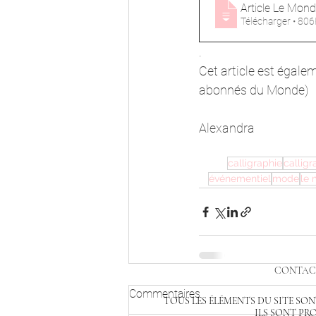
Article Le Mon
Télécharger •
.
Cet article est égale
abonnés du Monde)
Alexandra
calligraphie
calligr
événementiel
mode
le
CONTAC
Commentaires
TOUS LES ÉLÉMENTS DU SITE SO
ILS SONT PR