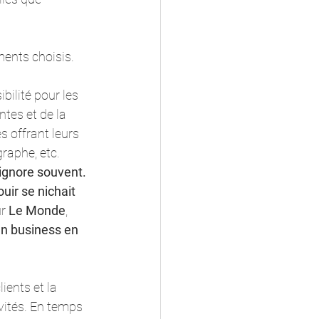
ents choisis.  
bilité pour les 
tes et de la 
 offrant leurs 
raphe, etc. 
'ignore souvent. 
uir se nichait 
r 
Le Monde
, 
un business en 
ients et la 
vités. En temps 