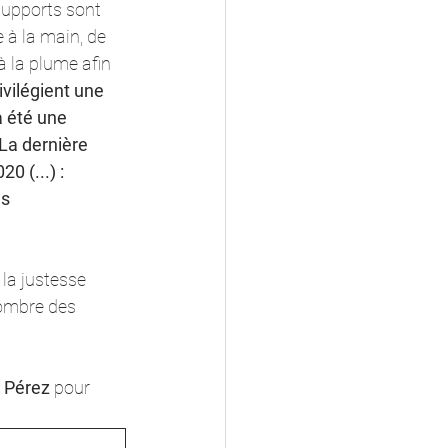
 supports sont 
e à la main, de 
à la plume afin 
vilégient une 
 été une 
La dernière 
 (...) : 
s 
la justesse 
l'ombre des 
n Pérez
 pour 