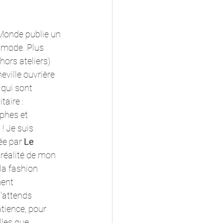
 Monde publie un 
a mode. Plus 
hors ateliers) 
eville ouvrière 
qui sont 
aire : 
aphes et 
! Je suis 
ée par 
Le 
réalité de mon 
la fashion 
ent 
j'attends 
ience, pour 
les que 